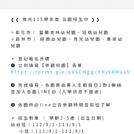
❰❰ 育光115學年度 五園招生中 ❱❱
✧彰化市｜ 富蘭克林幼兒園、培根幼兒園
✧員林市｜ 經典幼兒園、育光幼兒園、惠泉幼
兒園
▪ 登記報名步驟
❶ 立刻填寫【參觀校園】表單
https://forms.gle/o6SCNggcYHj9AMay9
❷ 完成填寫，各園將由專人主動與您1對1聯絡
並加入各園LINE@ (入學訊息不錯過)
❸ 依園所@line公告參觀時間並前往了解
▪ 招生對象 ｜ 學齡2-5歲 (出生日期)
幼幼班｜112/9/2-113/9/1
小班｜111/9/2-112/9/1